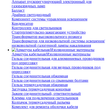
Аппарат пускорегулирующий электронный для
газоразрядных ламп
Балласт
Драйвер светодиодный
Компонент системы управления освещением
Конденсатор
Контроллер для светильников
Стартер/импульсно-зажигающее устройство
Трансформатор высоковольтного розжига
Трансформатор для низковольтной системы освещения/
низковольтной галогенной лампы накаливания
Арматура кабельная/Изоляционные материалы
Гильза соединительная для алюминиевых проводников
под опрессовку
Гильза соединительная для медных проводников под
опрессовку
Гильза соединительная обжимная
Гильза соединительная со срывными болтами
Гильза термоусадочная обжимная
Заглушка термоусадочная концевая
Зажим соединительный, ответвительный
Клемма для подключения светильников
Колпачок термоусадочный разъема
Комплект для ремонта оболочки кабеля