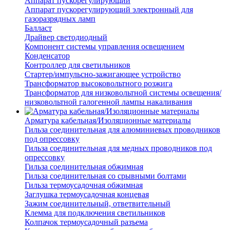
Аппарат пускорегулирующий
Аппарат пускорегулирующий электронный для
газоразрядных ламп
Балласт
Драйвер светодиодный
Компонент системы управления освещением
Конденсатор
Контроллер для светильников
Стартер/импульсно-зажигающее устройство
Трансформатор высоковольтного розжига
Трансформатор для низковольтной системы освещения/
низковольтной галогенной лампы накаливания
Арматура кабельная/Изоляционные материалы
Гильза соединительная для алюминиевых проводников
под опрессовку
Гильза соединительная для медных проводников под
опрессовку
Гильза соединительная обжимная
Гильза соединительная со срывными болтами
Гильза термоусадочная обжимная
Заглушка термоусадочная концевая
Зажим соединительный, ответвительный
Клемма для подключения светильников
Колпачок термоусадочный разъема