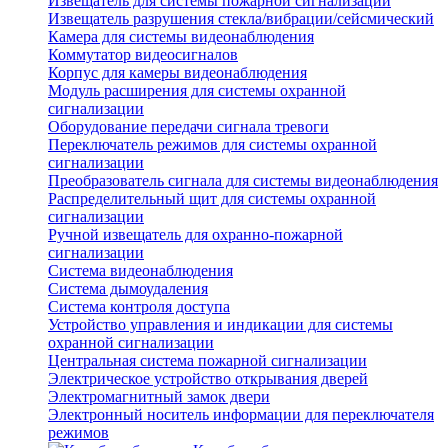
Извещатель для системы пожарной сигнализации
Извещатель разрушения стекла/вибрации/сейсмический
Камера для системы видеонаблюдения
Коммутатор видеосигналов
Корпус для камеры видеонаблюдения
Модуль расширения для системы охранной
сигнализации
Оборудование передачи сигнала тревоги
Переключатель режимов для системы охранной
сигнализации
Преобразователь сигнала для системы видеонаблюдения
Распределительный щит для системы охранной
сигнализации
Ручной извещатель для охранно-пожарной
сигнализации
Система видеонаблюдения
Система дымоудаления
Система контроля доступа
Устройство управления и индикации для системы
охранной сигнализации
Центральная система пожарной сигнализации
Электрическое устройство открывания дверей
Электромагнитный замок двери
Электронный носитель информации для переключателя
режимов