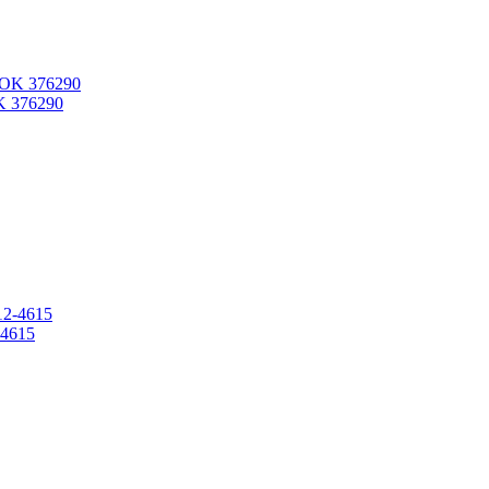
K 376290
-4615