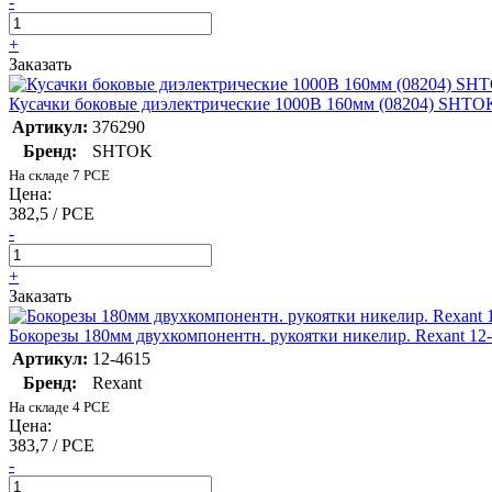
-
+
Заказать
Кусачки боковые диэлектрические 1000В 160мм (08204) SHTO
Артикул:
376290
Бренд:
SHTOK
На складе 7 PCE
Цена:
382,5 / PCE
-
+
Заказать
Бокорезы 180мм двухкомпонентн. рукоятки никелир. Rexant 12
Артикул:
12-4615
Бренд:
Rexant
На складе 4 PCE
Цена:
383,7 / PCE
-