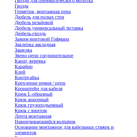
Гвозди для пневматического молотка
Гвоздь
Герметик, монтажная пена
Дюбель для полых стен
Дюбель резьбовой
Дюбель универсальный /вставка
Дюбель-гвоздь
Зажим винтовой Гофмана
Заклепка закладная
Защелка
Звено цепи соединительное
Канат, веревка
Карабин
Клей
Контргайка
Крепление ремня / цепи
Кронштейн для кабеля
Крюк L-образный
Крюк анкерный
Крюк грузоподъемный
Крюк с винтом
Лента монтажная
Навинчивающийся колпачок
Основание монтажное для кабельных стяжек и
элементов