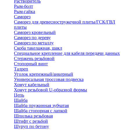
Растворитель
Рым-болт
Рым-гайка
Саморез
Саморез для древесностружечной плиты/ГСК/ГВЛ
плиты
Саморез кровельный
Саморез по дереву
Саморез по металлу
Скоба такелажная, шакл
Специальное крепление для кабеля передачи данных
Стержень резьбовой
Стопорный винт
Талреп
Уголок крепежный/анкерный
Универсальная троссовая подвеска
Хомут кабельный
Хомут резьбовой U-образной формы
Цепь
Шайба
Шайба пружинная зубчатая
Шайба стопорная с лапкой
Шпилька резьбовая
Штифт с резьбой
Шуруп по бетону