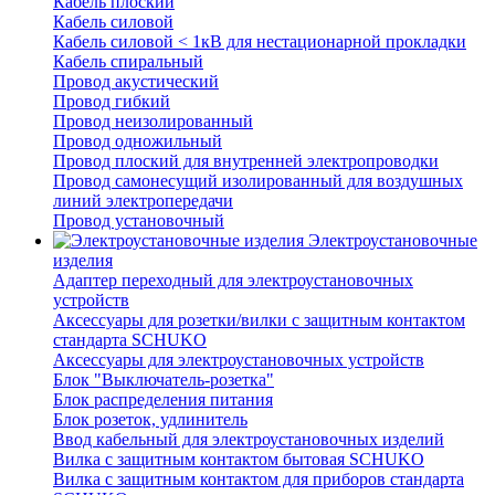
Кабель плоский
Кабель силовой
Кабель силовой < 1кВ для нестационарной прокладки
Кабель спиральный
Провод акустический
Провод гибкий
Провод неизолированный
Провод одножильный
Провод плоский для внутренней электропроводки
Провод самонесущий изолированный для воздушных
линий электропередачи
Провод установочный
Электроустановочные
изделия
Адаптер переходный для электроустановочных
устройств
Аксессуары для розетки/вилки с защитным контактом
стандарта SCHUKO
Аксессуары для электроустановочных устройств
Блок "Выключатель-розетка"
Блок распределения питания
Блок розеток, удлинитель
Ввод кабельный для электроустановочных изделий
Вилка с защитным контактом бытовая SCHUKO
Вилка с защитным контактом для приборов стандарта