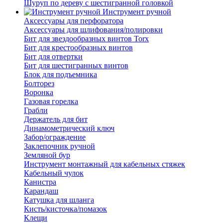
Шуруп по дереву с шестигранной головкой
Инструмент ручной
Аксессуары для перфоратора
Аксессуары для шлифования/полировки
Бит для звездообразных винтов Torx
Бит для крестообразных винтов
Бит для отвертки
Бит для шестигранных винтов
Блок для подъемника
Болторез
Воронка
Газовая горелка
Грабли
Держатель для бит
Динамометрический ключ
Забор/ограждение
Заклепочник ручной
Земляной бур
Инструмент монтажный для кабельных стяжек
Кабельный чулок
Канистра
Карандаш
Катушка для шланга
Кисть/кисточка/помазок
Клещи