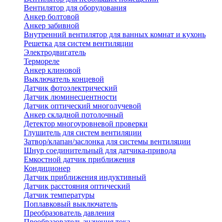
Вентилятор для оборудования
Анкер болтовой
Анкер забивной
Внутренний вентилятор для ванных комнат и кухонь
Решетка для систем вентиляции
Электродвигатель
Термореле
Анкер клиновой
Выключатель концевой
Датчик фотоэлектрический
Датчик люминесцентности
Датчик оптический многолучевой
Анкер складной потолочный
Детектор многоуровневой проверки
Глушитель для систем вентиляции
Затвор/клапан/заслонка для системы вентиляции
Шнур соединительный для датчика-привода
Емкостной датчик приближения
Кондиционер
Датчик приближения индуктивный
Датчик расстояния оптический
Датчик температуры
Поплавковый выключатель
Преобразователь давления
Преобразователь значения тока