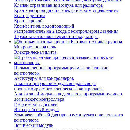
Клапан стравливания воздуха для радиатора
Кран водопроводный с электрическим управлением
Кран радиатора
Кран шаровой
Кран/вентиль водопроводный
Распределитель на 2 входа с контроллером давления
Термостат/оголовок термостата радиатора
Бытовая техника крупная
Микроволновая печь
Электрическая плита
Промышленные программируемые логические
контроллеры
Аксессуары для контроллеров
Аналого-цифровой модуль ввода/вывода
программируемого логического контроллера
Аналоговый модуль ввода/вывода программируемого
логического контроллера
Графический дисплей
Интерфейсный модуль
Комплект кабелей для программируемого логического
контроллера
Логический модуль