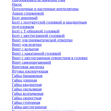
Насос
Потолочные и настенные вентиляторы
Анкер стержневой
Болт анкерный
Болт с полукруглой головкой и квадратным
подголовком
Болт с Т-образной головкой
Болт с шестигранной головкой
Винт для пневматической отвертки
Винт для розетки
Винт с кольцом
Винт с накатанной головкой
Винт с шестигранным отверстием в головке
Винт самонарезающий
Винтовая заклепка
Втулка изолирующая
Гайка барашковая
Гайка длинная
Гайка квадратная
Гайка скользящая
Гайка колпачковая
Гайка скоростная
Гайка стопорная
Гайка шестигранная