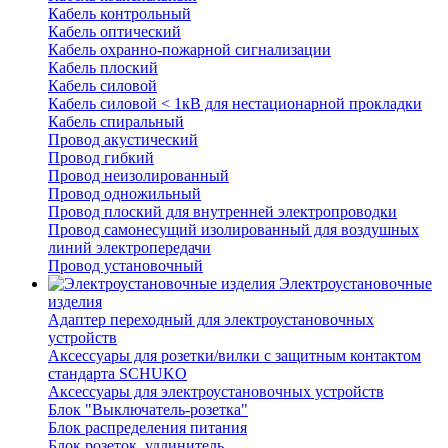
Кабель контрольный
Кабель оптический
Кабель охранно-пожарной сигнализации
Кабель плоский
Кабель силовой
Кабель силовой < 1кВ для нестационарной прокладки
Кабель спиральный
Провод акустический
Провод гибкий
Провод неизолированный
Провод одножильный
Провод плоский для внутренней электропроводки
Провод самонесущий изолированный для воздушных
линий электропередачи
Провод установочный
Электроустановочные
изделия
Адаптер переходный для электроустановочных
устройств
Аксессуары для розетки/вилки с защитным контактом
стандарта SCHUKO
Аксессуары для электроустановочных устройств
Блок "Выключатель-розетка"
Блок распределения питания
Блок розеток, удлинитель