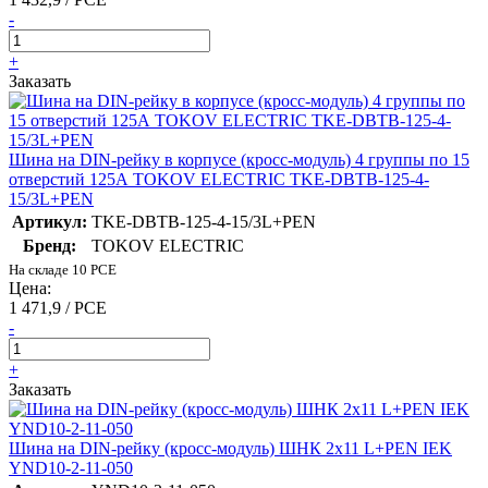
-
+
Заказать
Шина на DIN-рейку в корпусе (кросс-модуль) 4 группы по 15
отверстий 125А TOKOV ELECTRIC TKE-DBTB-125-4-
15/3L+PEN
Артикул:
TKE-DBTB-125-4-15/3L+PEN
Бренд:
TOKOV ELECTRIC
На складе 10 PCE
Цена:
1 471,9 / PCE
-
+
Заказать
Шина на DIN-рейку (кросс-модуль) ШНК 2х11 L+PEN IEK
YND10-2-11-050