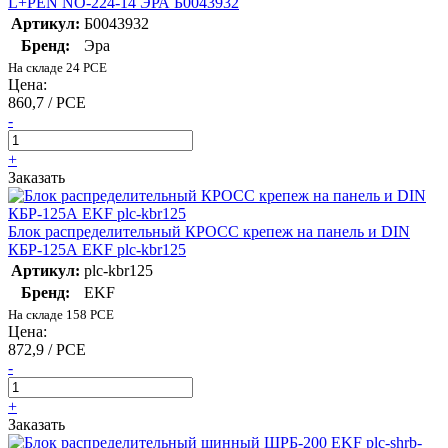
L+PEN NO-224-14 ЭРА Б0043932
Артикул:
Б0043932
Бренд:
Эра
На складе 24 PCE
Цена:
860,7 / PCE
-
+
Заказать
Блок распределительный КРОСС крепеж на панель и DIN
КБР-125А EKF plc-kbr125
Артикул:
plc-kbr125
Бренд:
EKF
На складе 158 PCE
Цена:
872,9 / PCE
-
+
Заказать