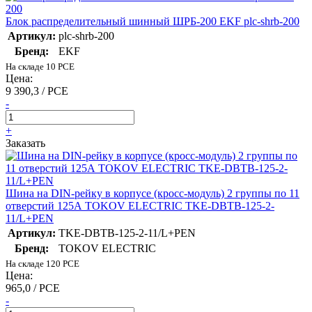
Блок распределительный шинный ШРБ-200 EKF plc-shrb-200
Артикул:
plc-shrb-200
Бренд:
EKF
На складе 10 PCE
Цена:
9 390,3 / PCE
-
+
Заказать
Шина на DIN-рейку в корпусе (кросс-модуль) 2 группы по 11
отверстий 125А TOKOV ELECTRIC TKE-DBTB-125-2-
11/L+PEN
Артикул:
TKE-DBTB-125-2-11/L+PEN
Бренд:
TOKOV ELECTRIC
На складе 120 PCE
Цена:
965,0 / PCE
-