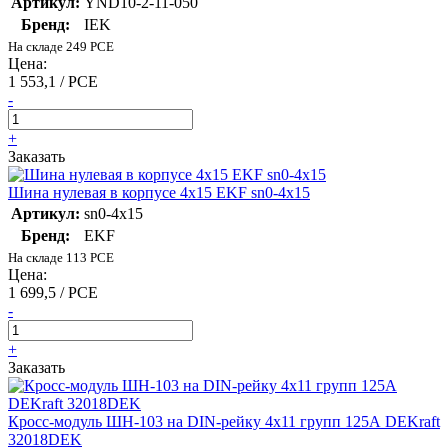
Артикул:
YND10-2-11-050
Бренд:
IEK
На складе 249 PCE
Цена:
1 553,1 / PCE
-
+
Заказать
Шина нулевая в корпусе 4х15 EKF sn0-4x15
Артикул:
sn0-4x15
Бренд:
EKF
На складе 113 PCE
Цена:
1 699,5 / PCE
-
+
Заказать
Кросс-модуль ШН-103 на DIN-рейку 4х11 групп 125А DEKraft
32018DEK