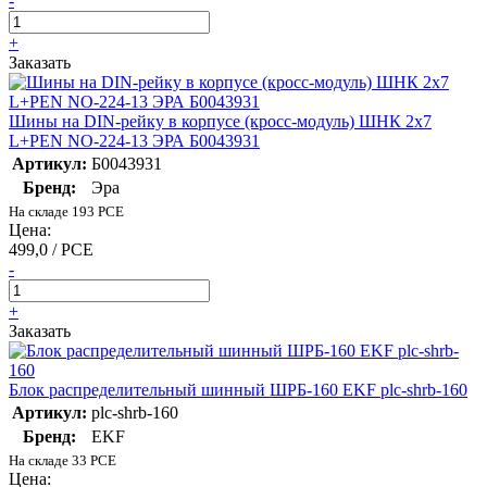
-
+
Заказать
Шины на DIN-рейку в корпусе (кросс-модуль) ШНК 2х7
L+PEN NO-224-13 ЭРА Б0043931
Артикул:
Б0043931
Бренд:
Эра
На складе 193 PCE
Цена:
499,0 / PCE
-
+
Заказать
Блок распределительный шинный ШРБ-160 EKF plc-shrb-160
Артикул:
plc-shrb-160
Бренд:
EKF
На складе 33 PCE
Цена: