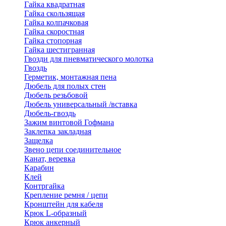
Гайка квадратная
Гайка скользящая
Гайка колпачковая
Гайка скоростная
Гайка стопорная
Гайка шестигранная
Гвозди для пневматического молотка
Гвоздь
Герметик, монтажная пена
Дюбель для полых стен
Дюбель резьбовой
Дюбель универсальный /вставка
Дюбель-гвоздь
Зажим винтовой Гофмана
Заклепка закладная
Защелка
Звено цепи соединительное
Канат, веревка
Карабин
Клей
Контргайка
Крепление ремня / цепи
Кронштейн для кабеля
Крюк L-образный
Крюк анкерный