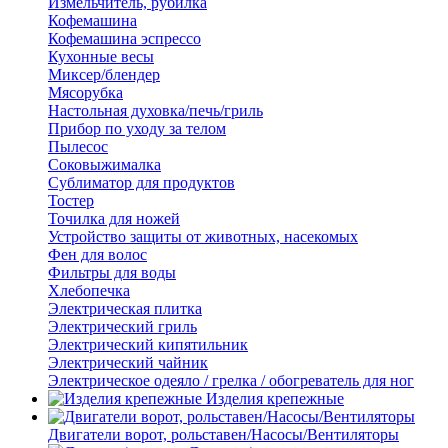
Измельчитель, рубилка
Кофемашина
Кофемашина эспрессо
Кухонные весы
Миксер/блендер
Мясорубка
Настольная духовка/печь/гриль
Прибор по уходу за телом
Пылесос
Соковыжималка
Сублиматор для продуктов
Тостер
Точилка для ножей
Устройство защиты от животных, насекомых
Фен для волос
Фильтры для воды
Хлебопечка
Электрическая плитка
Электрический гриль
Электрический кипятильник
Электрический чайник
Электрическое одеяло / грелка / обогреватель для ног
Изделия крепежные
Двигатели ворот, рольставен/Насосы/Вентиляторы