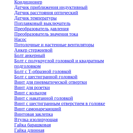
Кондиционер
Датчик приближения индуктивный
Датчик расстояния оптический
Датчик температуры
Поплавковый выключатель
Преобразователь давления
Преобразователь значения тока
Насос
Потолочные и настенные вентиляторы
Анкер стержневой
Болт анкерный
Болт с полукруглой головкой и квадратным
подголовком
Болт с Т-образной головкой
Болт с шестигранной головкой
Винт для пневматической отвертки
Винт для розетки
Винт с кольцом
Винт с накатанной головкой
Винт с шестигранным отверстием в головке
Винт самонарезающий
Винтовая заклепка
Втулка изолирующая
Гайка барашковая
Гайка длинная