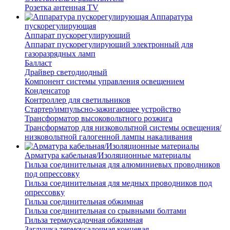
Розетка антенная TV
Аппаратура
пускорегулирующая
Аппарат пускорегулирующий
Аппарат пускорегулирующий электронный для
газоразрядных ламп
Балласт
Драйвер светодиодный
Компонент системы управления освещением
Конденсатор
Контроллер для светильников
Стартер/импульсно-зажигающее устройство
Трансформатор высоковольтного розжига
Трансформатор для низковольтной системы освещения/
низковольтной галогенной лампы накаливания
Арматура кабельная/Изоляционные материалы
Гильза соединительная для алюминиевых проводников
под опрессовку
Гильза соединительная для медных проводников под
опрессовку
Гильза соединительная обжимная
Гильза соединительная со срывными болтами
Гильза термоусадочная обжимная
Заглушка термоусадочная концевая