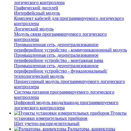
логического контроллера
Графический дисплей
Интерфейсный модуль
Комплект кабелей для программируемого логического
контроллера
Логический модуль
Модуль связи программируемого логического
контроллера
Промышленная сеть, децентрализованное
периферийное устройство - коммуникационный модуль
Промышленная сеть, децентрализованное
периферийное устройство - монтажная рама
Промышленная сеть, децентрализованное
периферийное устройство - функциональный/
технологический модуль
Процессорный модуль программируемого логического
контроллера
Система питания программируемого логического
контроллера
Цифровой модуль ввода/вывода программируемого
логического контроллера
Пункты
установки измерительных приборов
Щит учетно-распределительный
Радиаторы, конвекторы