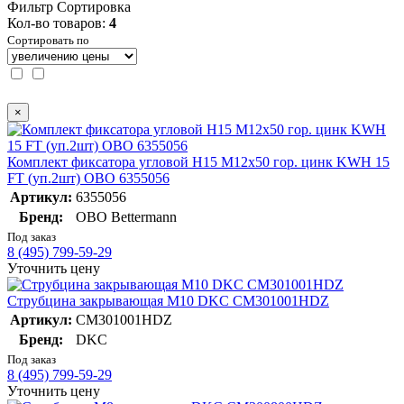
Фильтр
Сортировка
Кол-во товаров:
4
Сортировать по
×
Комплект фиксатора угловой H15 M12х50 гор. цинк KWH 15
FT (уп.2шт) OBO 6355056
Артикул:
6355056
Бренд:
OBO Bettermann
Под заказ
8 (495) 799-59-29
Уточнить цену
Струбцина закрывающая М10 DKC CM301001HDZ
Артикул:
CM301001HDZ
Бренд:
DKC
Под заказ
8 (495) 799-59-29
Уточнить цену