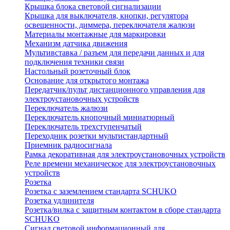
Крышка блока световой сигнализации
Крышка для выключателя, кнопки, регулятора
освещенности, диммера, переключателя жалюзи
Материалы монтажные для маркировки
Механизм датчика движения
Мультивставка / разъем для передачи данных и для
подключения техники связи
Настольный розеточный блок
Основание для открытого монтажа
Передатчик/пульт дистанционного управления для
электроустановочных устройств
Переключатель жалюзи
Переключатель кнопочный миниатюрный
Переключатель трехступенчатый
Переходник розетки мультистандартный
Приемник радиосигнала
Рамка декоративная для электроустановочных устройств
Реле времени механическое для электроустановочных
устройств
Розетка
Розетка с заземлением стандарта SCHUKO
Розетка удлинителя
Розетка/вилка с защитным контактом в сборе стандарта
SCHUKO
Сигнал световой информационный для