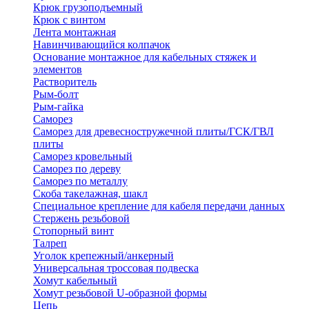
Крюк грузоподъемный
Крюк с винтом
Лента монтажная
Навинчивающийся колпачок
Основание монтажное для кабельных стяжек и
элементов
Растворитель
Рым-болт
Рым-гайка
Саморез
Саморез для древесностружечной плиты/ГСК/ГВЛ
плиты
Саморез кровельный
Саморез по дереву
Саморез по металлу
Скоба такелажная, шакл
Специальное крепление для кабеля передачи данных
Стержень резьбовой
Стопорный винт
Талреп
Уголок крепежный/анкерный
Универсальная троссовая подвеска
Хомут кабельный
Хомут резьбовой U-образной формы
Цепь