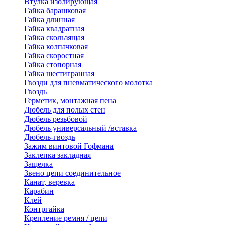
Втулка изолирующая
Гайка барашковая
Гайка длинная
Гайка квадратная
Гайка скользящая
Гайка колпачковая
Гайка скоростная
Гайка стопорная
Гайка шестигранная
Гвозди для пневматического молотка
Гвоздь
Герметик, монтажная пена
Дюбель для полых стен
Дюбель резьбовой
Дюбель универсальный /вставка
Дюбель-гвоздь
Зажим винтовой Гофмана
Заклепка закладная
Защелка
Звено цепи соединительное
Канат, веревка
Карабин
Клей
Контргайка
Крепление ремня / цепи