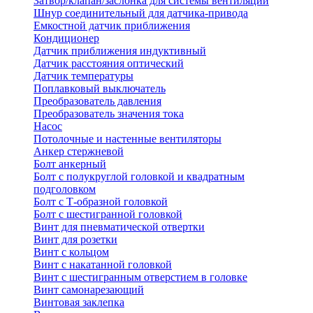
Затвор/клапан/заслонка для системы вентиляции
Шнур соединительный для датчика-привода
Емкостной датчик приближения
Кондиционер
Датчик приближения индуктивный
Датчик расстояния оптический
Датчик температуры
Поплавковый выключатель
Преобразователь давления
Преобразователь значения тока
Насос
Потолочные и настенные вентиляторы
Анкер стержневой
Болт анкерный
Болт с полукруглой головкой и квадратным
подголовком
Болт с Т-образной головкой
Болт с шестигранной головкой
Винт для пневматической отвертки
Винт для розетки
Винт с кольцом
Винт с накатанной головкой
Винт с шестигранным отверстием в головке
Винт самонарезающий
Винтовая заклепка