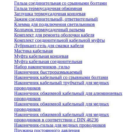
Гильза соединительная со срывными болтами
Гильза термоусадочная обжимная
Заглушка термоусадочная концевая
Зажим соединительный, ответвительный
Клемма для подключения светильников
Колпачок термоусадочный разъема
Комплект для ремонта оболочки кабеля
Комплект соединительной кабельной муфты
Лубрикант-гель для смазки кабеля
Мастика кабельная
Муфта кабельная концевая
Муфта кабельная соединительная
Набор наконечников, гильз
Наконечник быстроразмыкаемый
Наконечник кабельный со срывными болтами
Наконечник кабельный трубчатый для медных
проводников
Наконечник обжимной кабельный для алюминиевых
проводников
Наконечник обжимной кабельный для медных
проводников
Наконечник обжимной кабельный для медных
проводников в соответствии с DIN 46236
Наконечник-гильза для медных проводников
Пружина постоянного давления