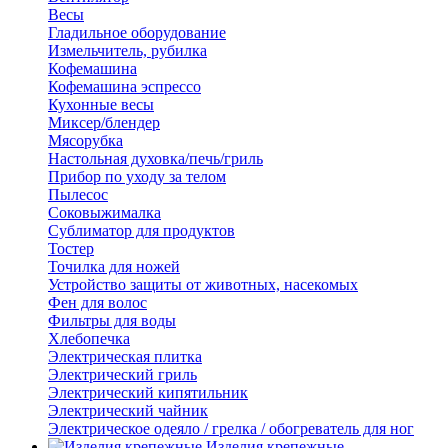
Весы
Гладильное оборудование
Измельчитель, рубилка
Кофемашина
Кофемашина эспрессо
Кухонные весы
Миксер/блендер
Мясорубка
Настольная духовка/печь/гриль
Прибор по уходу за телом
Пылесос
Соковыжималка
Сублиматор для продуктов
Тостер
Точилка для ножей
Устройство защиты от животных, насекомых
Фен для волос
Фильтры для воды
Хлебопечка
Электрическая плитка
Электрический гриль
Электрический кипятильник
Электрический чайник
Электрическое одеяло / грелка / обогреватель для ног
Изделия крепежные