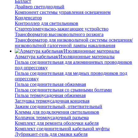
Балласт
Драйвер светодиодный
Компонент системы управления освещением
Конденсатор
Контроллер для светильников
Стартер/импульсно-зажигающее устройство
Трансформатор высоковольтного розжига
Трансформатор для низковольтной системы освещения/
низковольтной галогенной лампы накаливания
Арматура кабельная/Изоляционные материалы
Гильза соединительная для алюминиевых проводников
под опрессовку
Гильза соединительная для медных проводников под
опрессовку
Гильза соединительная обжимная
Гильза соединительная со срывными болтами
Гильза термоусадочная обжимная
Заглушка термоусадочная концевая
Зажим соединительный, ответвительный
Клемма для подключения светильников
Колпачок термоусадочный разъема
Комплект для ремонта оболочки кабеля
Комплект соединительной кабельной муфты
Лубрикант-гель для смазки кабеля