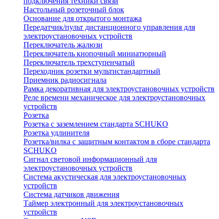
подключения техники связи
Настольный розеточный блок
Основание для открытого монтажа
Передатчик/пульт дистанционного управления для
электроустановочных устройств
Переключатель жалюзи
Переключатель кнопочный миниатюрный
Переключатель трехступенчатый
Переходник розетки мультистандартный
Приемник радиосигнала
Рамка декоративная для электроустановочных устройств
Реле времени механическое для электроустановочных
устройств
Розетка
Розетка с заземлением стандарта SCHUKO
Розетка удлинителя
Розетка/вилка с защитным контактом в сборе стандарта
SCHUKO
Сигнал световой информационный для
электроустановочных устройств
Система акустическая для электроустановочных
устройств
Система датчиков движения
Таймер электронный для электроустановочных
устройств