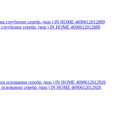
струбцине серебр. (кор.) IN HOME 4690612012889
основании серебр. (кор.) IN HOME 4690612012926