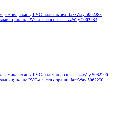
амика; ткань; PVC-пластик зел. JazzWay 5062283
амика; ткань; PVC-пластик оранж. JazzWay 5062290