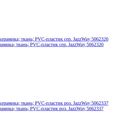
амика; ткань; PVC-пластик сер. JazzWay 5062320
амика; ткань; PVC-пластик роз. JazzWay 5062337