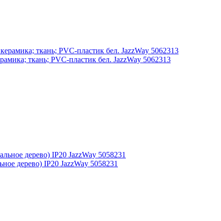
амика; ткань; PVC-пластик бел. JazzWay 5062313
ьное дерево) IP20 JazzWay 5058231