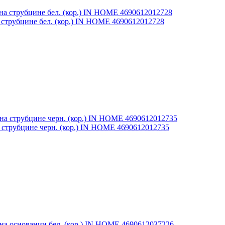
струбцине бел. (кор.) IN HOME 4690612012728
струбцине черн. (кор.) IN HOME 4690612012735