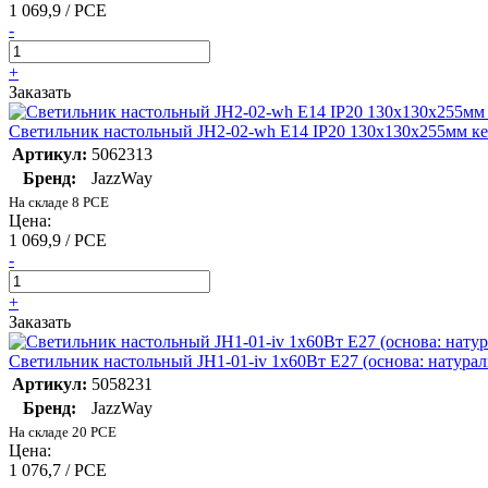
1 069,9 / PCE
-
+
Заказать
Светильник настольный JH2-02-wh E14 IP20 130х130х255мм кер
Артикул:
5062313
Бренд:
JazzWay
На складе 8 PCE
Цена:
1 069,9 / PCE
-
+
Заказать
Светильник настольный JH1-01-iv 1х60Вт E27 (основа: натурал
Артикул:
5058231
Бренд:
JazzWay
На складе 20 PCE
Цена:
1 076,7 / PCE