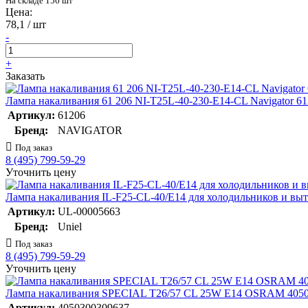
На складе 156 шт
Цена:
78,1 / шт
-
+
Заказать
Лампа накаливания 61 206 NI-T25L-40-230-E14-CL Navigator 6
Артикул:
61206
Бренд:
NAVIGATOR
Под заказ
8 (495) 799-59-29
Уточнить цену
Лампа накаливания IL-F25-CL-40/E14 для холодильников и выт
Артикул:
UL-00005663
Бренд:
Uniel
Под заказ
8 (495) 799-59-29
Уточнить цену
Лампа накаливания SPECIAL T26/57 CL 25W E14 OSRAM 405
Артикул:
4050300309637