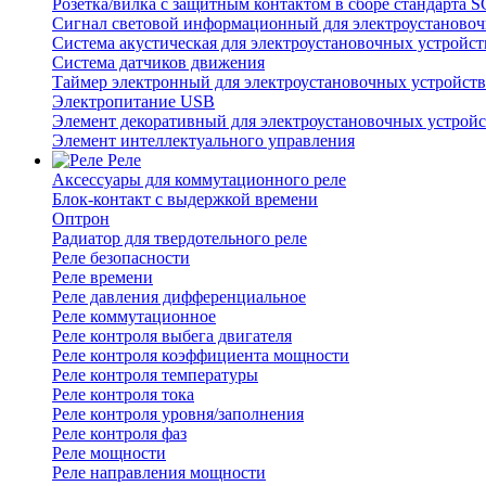
Розетка/вилка с защитным контактом в сборе стандарт
Сигнал световой информационный для электроустановоч
Система акустическая для электроустановочных устройст
Система датчиков движения
Таймер электронный для электроустановочных устройств
Электропитание USB
Элемент декоративный для электроустановочных устройс
Элемент интеллектуального управления
Реле
Аксессуары для коммутационного реле
Блок-контакт с выдержкой времени
Оптрон
Радиатор для твердотельного реле
Реле безопасности
Реле времени
Реле давления дифференциальное
Реле коммутационное
Реле контроля выбега двигателя
Реле контроля коэффициента мощности
Реле контроля температуры
Реле контроля тока
Реле контроля уровня/заполнения
Реле контроля фаз
Реле мощности
Реле направления мощности