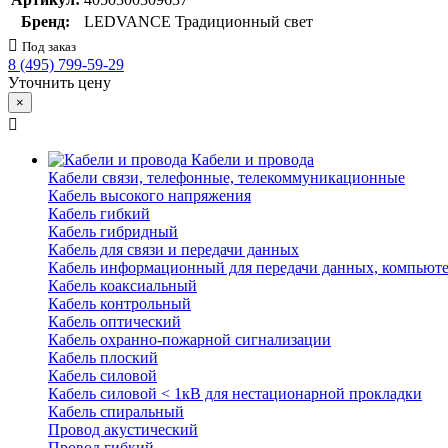
Бренд:
LEDVANCE Традиционный свет
Под заказ
8 (495) 799-59-29
Уточнить цену
×
Кабели и провода
Кабели связи, телефонные, телекоммуникационные
Кабель высокого напряжения
Кабель гибкий
Кабель гибридный
Кабель для связи и передачи данных
Кабель информационный для передачи данных, компьют
Кабель коаксиальный
Кабель контрольный
Кабель оптический
Кабель охранно-пожарной сигнализации
Кабель плоский
Кабель силовой
Кабель силовой < 1кВ для нестационарной прокладки
Кабель спиральный
Провод акустический
Провод гибкий