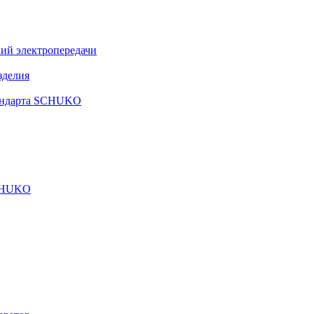
ий электропередачи
зделия
тандарта SCHUKO
SCHUKO