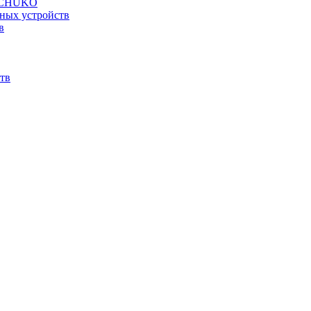
а SCHUKO
ных устройств
в
тв