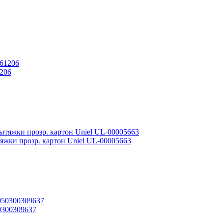
1206
яжки прозр. картон Uniel UL-00005663
0300309637