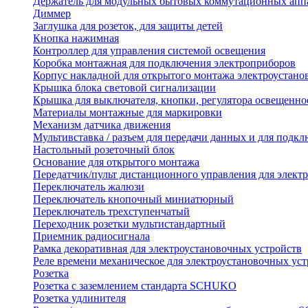
Держатель для модульных бытовых коммутационных апп
Диммер
Заглушка для розеток, для защиты детей
Кнопка нажимная
Контроллер для управления системой освещения
Коробка монтажная для подключения электроприборов
Корпус накладной для открытого монтажа электроустано
Крышка блока световой сигнализации
Крышка для выключателя, кнопки, регулятора освещенно
Материалы монтажные для маркировки
Механизм датчика движения
Мультивставка / разъем для передачи данных и для подкл
Настольный розеточный блок
Основание для открытого монтажа
Передатчик/пульт дистанционного управления для элект
Переключатель жалюзи
Переключатель кнопочный миниатюрный
Переключатель трехступенчатый
Переходник розетки мультистандартный
Приемник радиосигнала
Рамка декоративная для электроустановочных устройств
Реле времени механическое для электроустановочных уст
Розетка
Розетка с заземлением стандарта SCHUKO
Розетка удлинителя