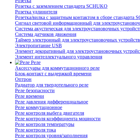
Розетка
Розетка с заземлением стандарта SCHUKO
Розетка удлинителя
Розетка/вилка с защитным контактом в сборе стандарт
Сигнал световой информационный для электроустановоч
Система акустическая для электроустановочных устройст
Система датчиков движения
Таймер электронный для электроустановочных устройств
Электропитание USB
Элемент декоративный для электроустановочных устройс
Элемент интеллектуального управления
Реле
Аксессуары для коммутационного реле
Блок-контакт с выдержкой времени
Оптрон
Радиатор для твердотельного реле
Реле безопасности
Реле времени
Реле давления дифференциальное
Реле коммутационное
Реле контроля выбега двигателя
Реле контроля коэффициента мощности
Реле контроля температуры
Реле контроля тока
Реле контроля уровня/заполнения