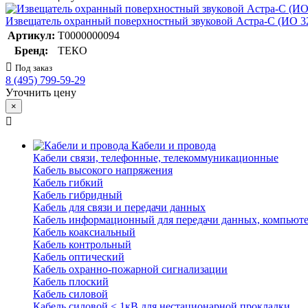
Извещатель охранный поверхностный звуковой Астра-С (ИО 3
Артикул:
Т0000000094
Бренд:
ТЕКО
Под заказ
8 (495) 799-59-29
Уточнить цену
×
Кабели и провода
Кабели связи, телефонные, телекоммуникационные
Кабель высокого напряжения
Кабель гибкий
Кабель гибридный
Кабель для связи и передачи данных
Кабель информационный для передачи данных, компьют
Кабель коаксиальный
Кабель контрольный
Кабель оптический
Кабель охранно-пожарной сигнализации
Кабель плоский
Кабель силовой
Кабель силовой < 1кВ для нестационарной прокладки