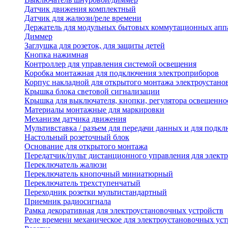
Датчик движения комплектный
Датчик для жалюзи/реле времени
Держатель для модульных бытовых коммутационных апп
Диммер
Заглушка для розеток, для защиты детей
Кнопка нажимная
Контроллер для управления системой освещения
Коробка монтажная для подключения электроприборов
Корпус накладной для открытого монтажа электроустано
Крышка блока световой сигнализации
Крышка для выключателя, кнопки, регулятора освещенно
Материалы монтажные для маркировки
Механизм датчика движения
Мультивставка / разъем для передачи данных и для подкл
Настольный розеточный блок
Основание для открытого монтажа
Передатчик/пульт дистанционного управления для элект
Переключатель жалюзи
Переключатель кнопочный миниатюрный
Переключатель трехступенчатый
Переходник розетки мультистандартный
Приемник радиосигнала
Рамка декоративная для электроустановочных устройств
Реле времени механическое для электроустановочных уст