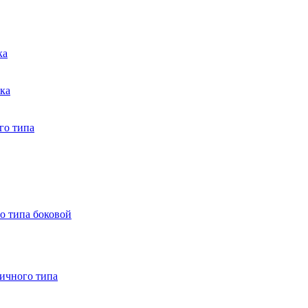
ка
тка
го типа
о типа боковой
ничного типа