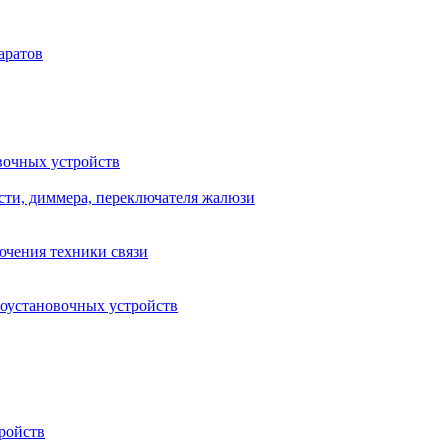
аратов
вочных устройств
сти, диммера, переключателя жалюзи
ючения техники связи
роустановочных устройств
ройств