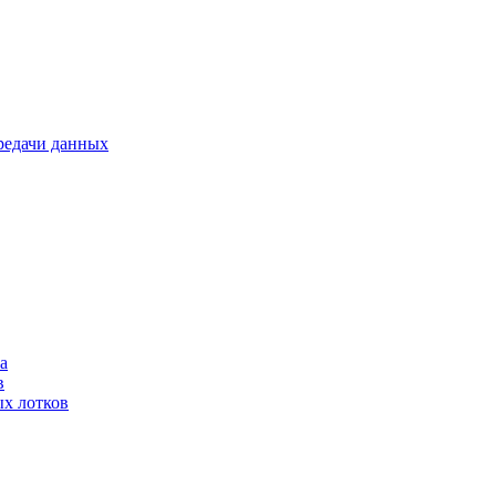
ередачи данных
а
в
ых лотков