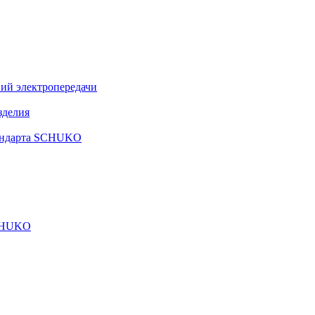
ий электропередачи
зделия
тандарта SCHUKO
SCHUKO