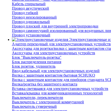
Кабель спиральный
Провод акустический
Провод гибкий
Провод неизолированный
Провод одножильный
Провод плоский для внутренней электропроводки
Провод самонесущий изолированный для воздушных лин
Провод установочный
Электроустановочные и
Адаптер переходный для электроустановочных устройств
Аксессуары для розетки/вилки с защитным контактом с
Аксессуары для электроустановочных устройств
Блок "Выключатель-розетка"
Блок распределения питания
Блок розеток, удлинитель
Ввод кабельный для электроустановочных изделий
Вилка с защитным контактом бытовая SCHUKO
Вилка с защитным контактом для приборов стандарта 
Вилка/розетка без защитного контакта
Вставка светящаяся для электроустановочных устройств
Вставка/крышка для коммуникационных технологий
Выключатели, переключатели
Выключатель с электронной коммутацией
Выключатель сумеречный
Выключатель шнуровой/диммер