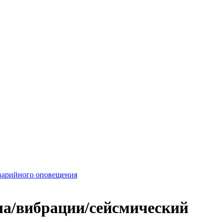
варийного оповещения
ла/вибрации/сейсмический