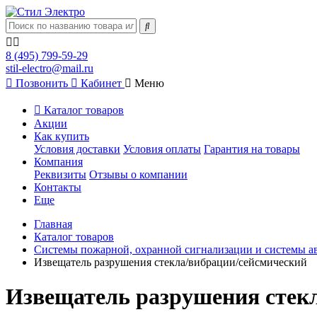
8 (495) 799-59-29
stil-electro@mail.ru
Позвонить
Кабинет
Меню
Каталог товаров
Акции
Как купить
Условия доставки
Условия оплаты
Гарантия на товары
Компания
Реквизиты
Отзывы о компании
Контакты
Еще
Главная
Каталог товаров
Системы пожарной, охранной сигнализации и системы а
Извещатель разрушения стекла/вибрации/сейсмический
Извещатель разрушения стек