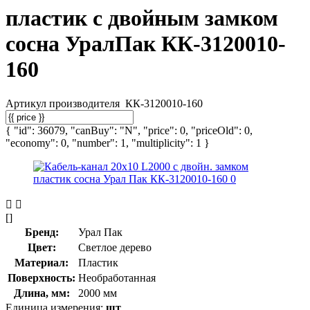
пластик с двойным замком
сосна УралПак КК-3120010-
160
Артикул производителя
КК-3120010-160
{ "id": 36079, "canBuy": "N", "price": 0, "priceOld": 0,
"economy": 0, "number": 1, "multiplicity": 1 }
[]
Бренд:
Урал Пак
Цвет:
Светлое дерево
Материал:
Пластик
Поверхность:
Необработанная
Длина, мм:
2000 мм
Единица измерения:
шт