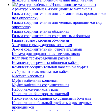
низковольтной галогенной лампы накаливания
Арматура кабельная/Изоляционные материалы
Гильза соединительная для алюминиевых проводников
под опрессовку
Гильза соединительная для медных проводников под
опрессовку
Гильза соединительная обжимная
Гильза соединительная со срывными болтами
Гильза термоусадочная обжимная
Заглушка термоусадочная концевая
Зажим соединительный, ответвительный
Клемма для подключения светильников
Колпачок термоусадочный разъема
Комплект для ремонта оболочки кабеля
Комплект соединительной кабельной муфты
Лубрикант-гель для смазки кабеля
Мастика кабельная
Муфта кабельная концевая
Муфта кабельная соединительная
Набор наконечников, гильз
Наконечник быстроразмыкаемый
Наконечник кабельный со срывными болтами
Наконечник кабельный трубчатый для медных
проводников