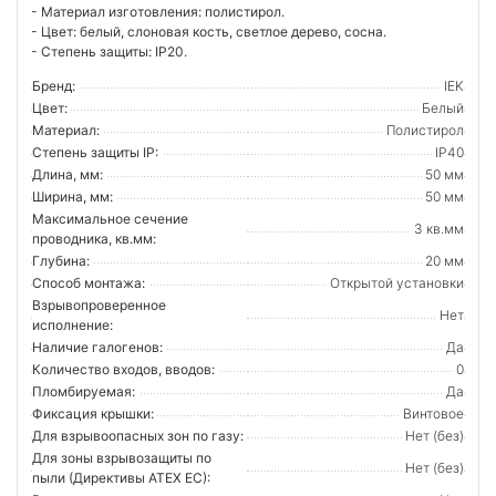
- Материал изготовления: полистирол.
- Цвет: белый, слоновая кость, светлое дерево, сосна.
- Степень защиты: IP20.
Бренд:
IEK
Цвет:
Белый
Материал:
Полистирол
Степень защиты IP:
IP40
Длина, мм:
50 мм
Ширина, мм:
50 мм
Максимальное сечение
3 кв.мм
проводника, кв.мм:
Глубина:
20 мм
Способ монтажа:
Открытой установки
Взрывопроверенное
Нет
исполнение:
Наличие галогенов:
Да
Количество входов, вводов:
0
Пломбируемая:
Да
Фиксация крышки:
Винтовое
Для взрывоопасных зон по газу:
Нет (без)
Для зоны взрывозащиты по
Нет (без)
пыли (Директивы ATEX ЕС):