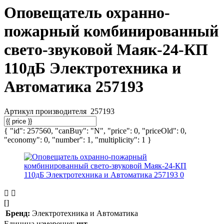
Оповещатель охранно-
пожарный комбинированный
свето-звуковой Маяк-24-КП
110дБ Электротехника и
Автоматика 257193
Артикул производителя
257193
{ "id": 257560, "canBuy": "N", "price": 0, "priceOld": 0,
"economy": 0, "number": 1, "multiplicity": 1 }
[]
Бренд:
Электротехника и Автоматика
Единица измерения:
шт