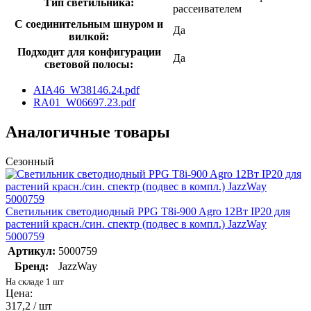
Тип светильника:
рассеивателем
С соединительным шнуром и
Да
вилкой:
Подходит для конфигурации
Да
световой полосы:
AIA46_W38146.24.pdf
RA01_W06697.23.pdf
Аналогичные товары
Сезонный
Светильник светодиодный PPG T8i-900 Agro 12Вт IP20 для
растений красн./син. спектр (подвес в компл.) JazzWay
5000759
Артикул:
5000759
Бренд:
JazzWay
На складе 1 шт
Цена:
317,2 / шт