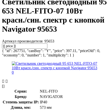
Светильник светодиодный 95
653 NEL-FITO-07 10Вт
красн./син. спектр с кнопкой
Navigator 95653
Артикул производителя
95653
{ "id": 267751, "canBuy": "Y", "price": 397.11, "priceOld": 0,
"economy": 0, "number": 1, "multiplicity": 1 }
[]
Серия:
NEL-FITO
Бренд:
NAVIGATOR
Степень защиты IP:
IP40
Длина, мм:
573 мм