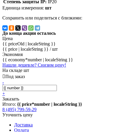
Степень защиты IP:
IP20
Единица измерения:
шт
Сохранить или поделиться с близкими:
До конца акции осталось
Цена
{{ priceOld | localeString }}
{{ price | localeString }}
/ шт
Экономия
{{ economy*number | localeString }}
Нашли дешевле? Снизим цену!
На складе шт
Под заказ
-
+
Заказать
Итого:
{{ price*number | localeString }}
8 (495) 799-59-29
Уточнить цену
Доставка
Оплата