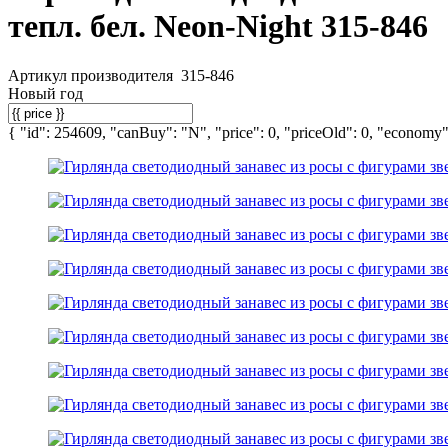
тепл. бел. Neon-Night 315-846
Артикул производителя
315-846
Новый год
{ "id": 254609, "canBuy": "N", "price": 0, "priceOld": 0, "economy":