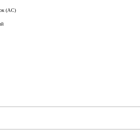
ок (AC)
ый