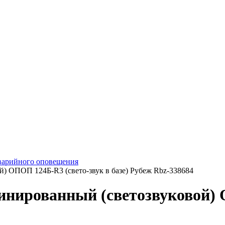
варийного оповещения
) ОПОП 124Б-R3 (свето-звук в базе) Рубеж Rbz-338684
нированный (светозвуковой) О