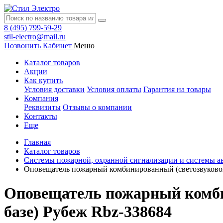
8 (495) 799-59-29
stil-electro@mail.ru
Позвонить
Кабинет
Меню
Каталог товаров
Акции
Как купить
Условия доставки
Условия оплаты
Гарантия на товары
Компания
Реквизиты
Отзывы о компании
Контакты
Еще
Главная
Каталог товаров
Системы пожарной, охранной сигнализации и системы а
Оповещатель пожарный комбинированный (светозвуковой
Оповещатель пожарный комби
базе) Рубеж Rbz-338684