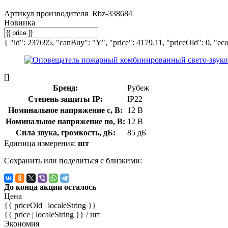
Артикул производителя
Rbz-338684
Новинка
{ "id": 237695, "canBuy": "Y", "price": 4179.11, "priceOld": 0, "eco
[]
Бренд:
Рубеж
Степень защиты IP:
IP22
Номинальное напряжение с, В:
12 В
Номинальное напряжение по, В:
12 В
Сила звука, громкость, дБ:
85 дБ
Единица измерения:
шт
Сохранить или поделиться с близкими:
До конца акции осталось
Цена
{{ priceOld | localeString }}
{{ price | localeString }}
/ шт
Экономия