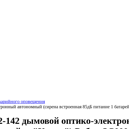
варийного оповещения
ронный автономный (сирена встроенная 85дБ питание 1 батаре
-142 дымовой оптико-электро