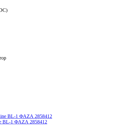
(DC)
тор
ne BL-1 ФАZА 2858412