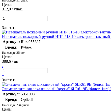
На складе 51 упак.
Цена:
312,9 / упак.
-
+
Заказать
Извещатель пожарный ручной ИПР 513-10 электроконтактный
Артикул:
Rbz-055387
Бренд:
Рубеж
На складе 35 шт
Цена:
388,6 / шт
-
+
Заказать
Элемент питания алкалиновый "крона" 6LR61 9В (блист. 1шт) B
Артикул:
5051003
Бренд:
Opticell
На складе 234 упак.
Цена: