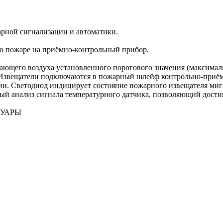
рной сигнализации и автоматики.
 о пожаре на приёмно-контрольный прибор.
щего воздуха установленного порогового значения (максималь
 Извещатели подключаются в пожарный шлейф контрольно-приём
ии. Светодиод индицирует состояние пожарного извещателя ми
й анализ сигнала температурного датчика, позволяющий достиг
СУАРЫ