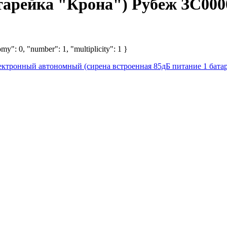
атарейка "Крона") Рубеж ЗС000
my": 0, "number": 1, "multiplicity": 1 }