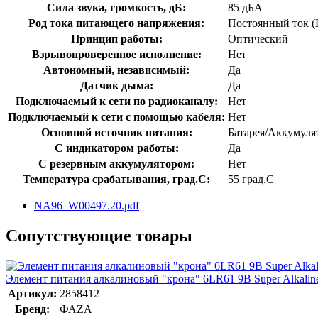
Сила звука, громкость, дБ:
85 дБА
Род тока питающего напряжения:
Постоянный ток 
Принцип работы:
Оптический
Взрывопроверенное исполнение:
Нет
Автономный, независимый:
Да
Датчик дыма:
Да
Подключаемый к сети по радиоканалу:
Нет
Подключаемый к сети с помощью кабеля:
Нет
Основной источник питания:
Батарея/Аккумуля
С индикатором работы:
Да
С резервным аккумулятором:
Нет
Температура срабатывания, град.C:
55 град.C
NA96_W00497.20.pdf
Сопутствующие товары
Элемент питания алкалиновый "крона" 6LR61 9В Super Alkali
Артикул:
2858412
Бренд:
ФАZА