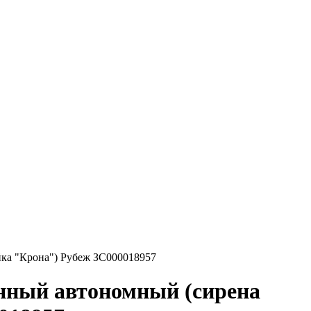
йка "Крона") Рубеж ЗС000018957
нный автономный (сирена