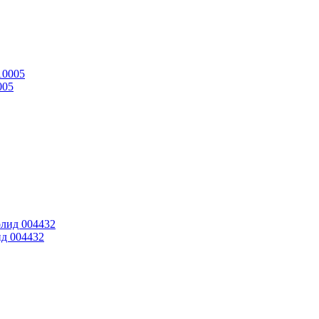
005
ид 004432