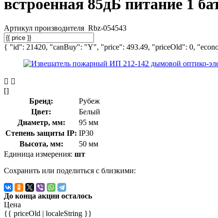
встроенная 85дБ питание 1 б
Артикул производителя
Rbz-054543
{ "id": 21420, "canBuy": "Y", "price": 493.49, "priceOld": 0, "econo
[]
Бренд:
Рубеж
Цвет:
Белый
Диаметр, мм:
95 мм
Степень защиты IP:
IP30
Высота, мм:
50 мм
Единица измерения:
шт
Сохранить или поделиться с близкими:
До конца акции осталось
Цена
{{ priceOld | localeString }}