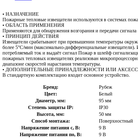
• НАЗНАЧЕНИЕ
Пожарные тепловые извещатели используются в системах пожа
• ОБЛАСТЬ ПРИМЕНЕНИЯ
Применяются для обнаружения возгорания и передачи сигнала
• ПРИНЦИП ДЕЙСТВИЯ
Извещатели срабатывают при превышении температуры окружаю
более 5°С/мин (максимально-дифференциальные извещатели).
потребляемый ток и выдаёт сигнал Пожар в шлейф сигнализац
пожарных тепловых извещателях реализован микропроцессорны
диапазоне скоростей нарастания температуры.
• ДОПОЛНИТЕЛЬНЫЕ ПРИНАДЛЕЖНОСТИ ИЛИ АКСЕС
В стандартную комплектацию входит основное устройство.
Бренд:
Рубеж
Цвет:
Белый
Диаметр, мм:
95 мм
Степень защиты IP:
IP30
Высота, мм:
50 мм
Способ монтажа:
Поверхностный
Напряжение питания с, В:
9 В
Напряжение питания по, В:
9 В