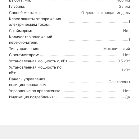
Высота, мм:
486 мм
Глубина:
25 мм
Способ монтажа:
Отдельно стоящая модель
Класс защиты от поражения
I
электрическим током:
С таймером:
Нет
Количество положений
1
переключателя:
Тип управления:
Механический
С вентилятором:
Нет
Установленная мощность с, кВт:
0.5 кВт
Установленная мощность по,
1 кВт
кВт:
Панель управления
Со стороны
позиционированием:
Управление по приложению:
Нет
Индикация потребления:
Да