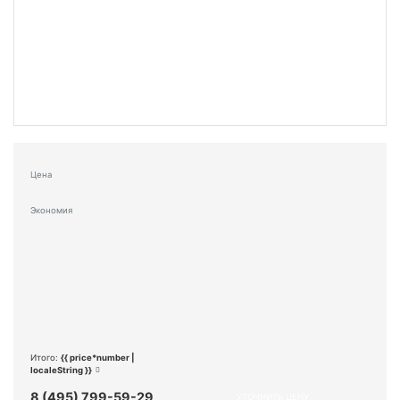
Цена
Экономия
Итого:
{{ price*number |
localeString }}
8 (495) 799-59-29
УТОЧНИТЬ ЦЕНУ