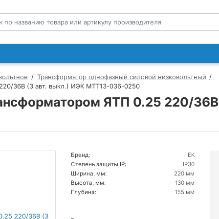
вольтное
Трансформатор однофазный силовой низковольтный
0/36В (3 авт. выкл.) ИЭК MTT13-036-0250
сформатором ЯТП 0.25 220/36В (
Бренд:
IEK
Степень защиты IP:
IP30
Ширина, мм:
220 мм
Высота, мм:
130 мм
Глубина:
155 мм