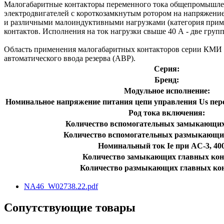
Малогабаритные контакторы переменного тока общепромышленн
электродвигателей с короткозамкнутым ротором на напряжение
и различными малоиндуктивными нагрузками (категория прим
контактов. Исполнения на ток нагрузки свыше 40 А - две гр
Область применения малогабаритных контакторов серии КМИ - 
автоматического ввода резерва (АВР).
Серия:
Бренд:
Модульное исполнение:
Номинальное напряжение питания цепи управления Us перем
Род тока включения:
Количество вспомогательных замыкающих
Количество вспомогательных размыкающих
Номинальный ток Ie при AC-3, 400
Количество замыкающих главных кон
Количество размыкающих главных кон
NA46_W02738.22.pdf
Сопутствующие товары