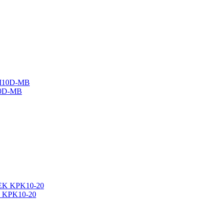
10D-MB
K KPK10-20