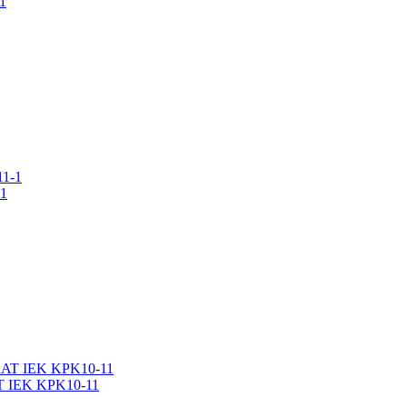
1
1
T IEK KPK10-11