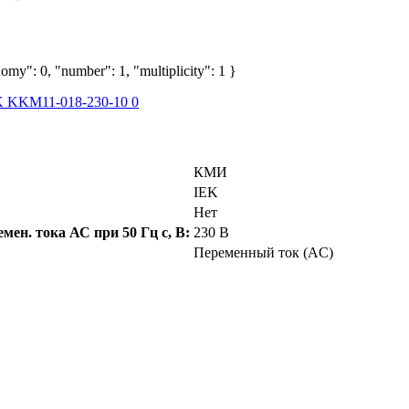
omy": 0, "number": 1, "multiplicity": 1 }
КМИ
IEK
Нет
ен. тока АС при 50 Гц с, В:
230 В
Переменный ток (AC)