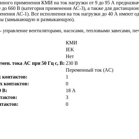
ого применения КМИ на ток нагрузки от 9 до 95 А предназнач
 до 660 В (категория применения АС-3), а также для дистанци
енения АС-1). Все исполнения на ток нагрузки до 40 А имеют
уппы (замыкающую и размыкающую).
управление вентиляторами, насосами, тепловыми завесами, печ
КМИ
IEK
Нет
ен. тока АС при 50 Гц с, В:
230 В
Переменный ток (AC)
 контактов:
1
 контактов:
0
 В:
18 А
тактов:
3
тактов:
0