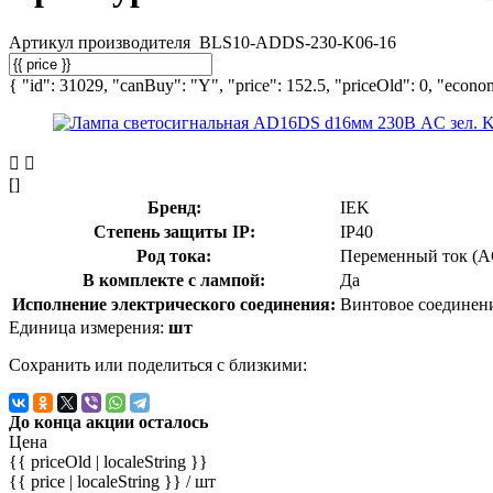
Артикул производителя
BLS10-ADDS-230-K06-16
{ "id": 31029, "canBuy": "Y", "price": 152.5, "priceOld": 0, "econom
[]
Бренд:
IEK
Степень защиты IP:
IP40
Род тока:
Переменный ток (A
В комплекте с лампой:
Да
Исполнение электрического соединения:
Винтовое соединен
Единица измерения:
шт
Сохранить или поделиться с близкими:
До конца акции осталось
Цена
{{ priceOld | localeString }}
{{ price | localeString }}
/ шт