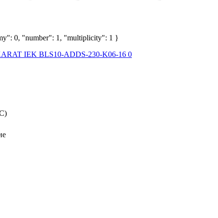
y": 0, "number": 1, "multiplicity": 1 }
C)
ие