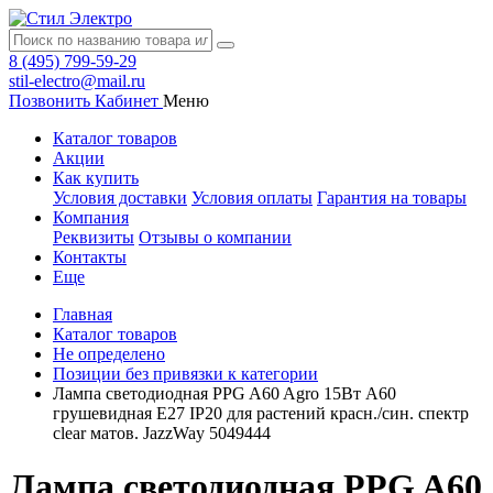
8 (495) 799-59-29
stil-electro@mail.ru
Позвонить
Кабинет
Меню
Каталог товаров
Акции
Как купить
Условия доставки
Условия оплаты
Гарантия на товары
Компания
Реквизиты
Отзывы о компании
Контакты
Еще
Главная
Каталог товаров
Не определено
Позиции без привязки к категории
Лампа светодиодная PPG A60 Agro 15Вт А60
грушевидная E27 IP20 для растений красн./син. спектр
clear матов. JazzWay 5049444
Лампа светодиодная PPG A60