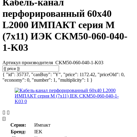
Кабель-канал
перфорированный 60х40
L2000 ИМПАКТ серия М
(7х11) ИЭК CKM50-060-040-
1-K03
Артикул производителя
CKM50-060-040-1-K03
{ "id": 35737, "canBuy": "Y", "price": 1172.42, "priceOld": 0,
"economy": 0, "number": 1, "multiplicity": 1 }
[]
Серия:
Импакт
Бренд:
IEK