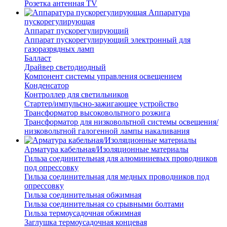
Розетка антенная TV
Аппаратура
пускорегулирующая
Аппарат пускорегулирующий
Аппарат пускорегулирующий электронный для
газоразрядных ламп
Балласт
Драйвер светодиодный
Компонент системы управления освещением
Конденсатор
Контроллер для светильников
Стартер/импульсно-зажигающее устройство
Трансформатор высоковольтного розжига
Трансформатор для низковольтной системы освещения/
низковольтной галогенной лампы накаливания
Арматура кабельная/Изоляционные материалы
Гильза соединительная для алюминиевых проводников
под опрессовку
Гильза соединительная для медных проводников под
опрессовку
Гильза соединительная обжимная
Гильза соединительная со срывными болтами
Гильза термоусадочная обжимная
Заглушка термоусадочная концевая