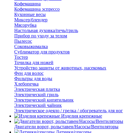
Кофемашина
Кофемашина эспрессо
Кухонные весы
Миксер/блендер
Мясорубка
Настольная духовка/печь/гриль
Прибор по уходу за телом
Пылесос
Соковыжималка
Сублиматор для продуктов
Тостер
Точилка для ножей
Устройство защиты от животных, насекомых
Фен для волос
Фильтры для воды
Хлебопечка
Электрическая плитка
Электрический гриль
Электрический кипятильник
Электрический чайник
Электрическое одеяло / грелка / обогреватель для ног
Изделия крепежные
Двигатели ворот, рольставен/Насосы/Вентиляторы
Датчики/сенсоры