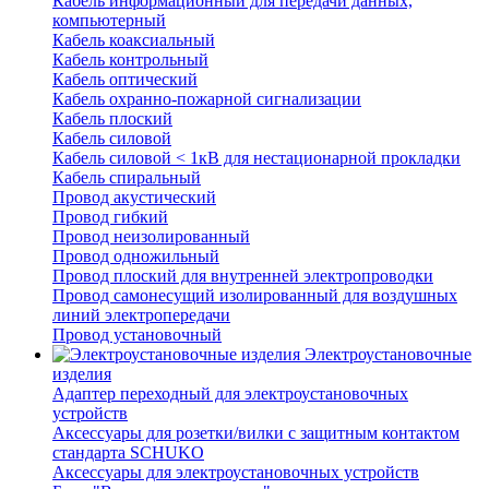
Кабель информационный для передачи данных,
компьютерный
Кабель коаксиальный
Кабель контрольный
Кабель оптический
Кабель охранно-пожарной сигнализации
Кабель плоский
Кабель силовой
Кабель силовой < 1кВ для нестационарной прокладки
Кабель спиральный
Провод акустический
Провод гибкий
Провод неизолированный
Провод одножильный
Провод плоский для внутренней электропроводки
Провод самонесущий изолированный для воздушных
линий электропередачи
Провод установочный
Электроустановочные
изделия
Адаптер переходный для электроустановочных
устройств
Аксессуары для розетки/вилки с защитным контактом
стандарта SCHUKO
Аксессуары для электроустановочных устройств