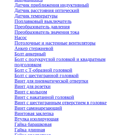
Датчик приближения индуктивный
Датчик расстояния оптический
Датчик температуры
Поплавковый выключатель
Преобразователь давления
Преобразователь значения тока
Насос
Потолочные и настенные вентиляторы
Анкер стержневой
Болт анкерный
Болт с полукруглой головкой и квадратным
подголовком
Болт с Т-образной головкой
Болт с шестигранной головкой
Винт для пневматической отвертки
Винт для розетки
Винт с кольцом
Винт с накатанной головкой
Винт с шестигранным отверстием в головке
Винт самонарезающий
Винтовая заклепка
Втулка изолирующая
Гайка барашковая
Гайка длинная