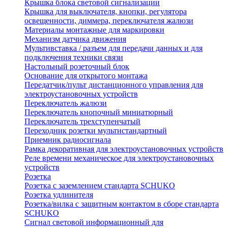
Крышка блока световой сигнализации
Крышка для выключателя, кнопки, регулятора
освещенности, диммера, переключателя жалюзи
Материалы монтажные для маркировки
Механизм датчика движения
Мультивставка / разъем для передачи данных и для
подключения техники связи
Настольный розеточный блок
Основание для открытого монтажа
Передатчик/пульт дистанционного управления для
электроустановочных устройств
Переключатель жалюзи
Переключатель кнопочный миниатюрный
Переключатель трехступенчатый
Переходник розетки мультистандартный
Приемник радиосигнала
Рамка декоративная для электроустановочных устройств
Реле времени механическое для электроустановочных
устройств
Розетка
Розетка с заземлением стандарта SCHUKO
Розетка удлинителя
Розетка/вилка с защитным контактом в сборе стандарта
SCHUKO
Сигнал световой информационный для