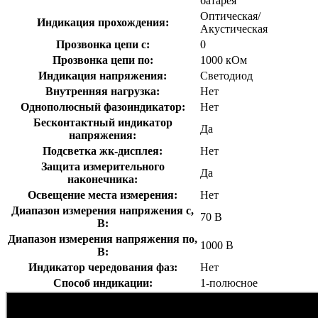
батарея
Оптическая/
Индикация прохождения:
Акустическая
Прозвонка цепи с:
0
Прозвонка цепи по:
1000 кОм
Индикация напряжения:
Светодиод
Внутренняя нагрузка:
Нет
Однополюсный фазоиндикатор:
Нет
Бесконтактный индикатор
Да
напряжения:
Подсветка жк-дисплея:
Нет
Защита измерительного
Да
наконечника:
Освещение места измерения:
Нет
Диапазон измерения напряжения с,
70 В
В:
Диапазон измерения напряжения по,
1000 В
В:
Индикатор чередования фаз:
Нет
Способ индикации:
1-полюсное