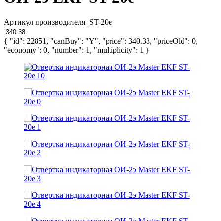
Артикул производителя
ST-20e
{ "id": 22851, "canBuy": "Y", "price": 340.38, "priceOld": 0,
"economy": 0, "number": 1, "multiplicity": 1 }