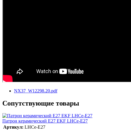
NX37_W12298.20.pdf
Сопутствующие товары
Патрон керамический E27 EKF LHCe-E27
Артикул:
LHCe-E27