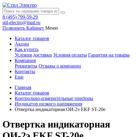
8 (495) 799-59-29
stil-electro@mail.ru
Позвонить
Кабинет
Меню
Каталог товаров
Акции
Как купить
Условия доставки
Условия оплаты
Гарантия на товары
Компания
Реквизиты
Отзывы о компании
Контакты
Еще
Главная
Каталог товаров
Контрольно-измерительные приборы
Индикатор низкого напряжения
Отвертка индикаторная ОИ-2э EKF ST-20e
Отвертка индикаторная
ОИ-2э EKF ST-20e