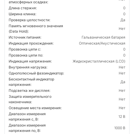
атмосферных осадках:
Длина стержня:
0
Ширина клинка:
0
Проверка целостности:
Да
Память мгновенного значения
Нет
(Data Hold):
Источник питания:
Гальваническая батарея
Индикация прохождения:
Оптическая/Акустическая
Прозвонка цепи с:
0
Прозвонка цепи по:
0
Индикация напряжения:
Жидкокристаллическая (LCD)
Внутренняя нагрузка:
Нет
Однополюсный фазоиндикатор:
Нет
Бесконтактный индикатор
Да
напряжения:
Подсветка жк-дисплея:
Нет
Защита измерительного
Нет
наконечника:
Освещение места измерения:
Нет
Диапазон измерения
12 В
напряжения с, В:
Диапазон измерения
1000 В
напряжения по, В: