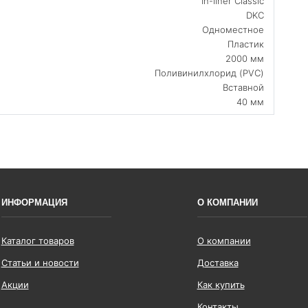
In-liner Classic
DKC
Одноместное
Пластик
2000 мм
Поливинилхлорид (PVC)
Вставной
40 мм
ИНФОРМАЦИЯ
О КОМПАНИИ
Каталог товаров
О компании
Статьи и новости
Доставка
Акции
Как купить
Контакты