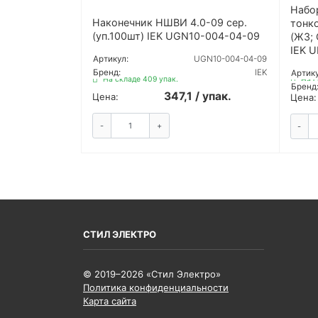
Набо
Наконечник НШВИ 4.0-09 сер.
тонко
(уп.100шт) IEK UGN10-004-04-09
(ЖЗ; 
IEK 
Артикул:
UGN10-004-04-09
Бренд:
IEK
Артику
На складе 409 упак.
На с
Бренд
347,1 / упак.
Цена:
Цена:
-
+
ЗАКАЗАТЬ
-
СТИЛ ЭЛЕКТРО
© 2019–2026 «Стил Электро»
Политика конфиденциальности
Карта сайта