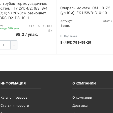
р трубок термоусадочных
Спираль монтаж. СМ-10-7.5
стен. ТТУ 2/1; 4/2; 6/3; 8/4
(уп.10м) IEK USWB-D10-10
С; К; Ч) 20х8см разноцвет.
UDRS-D2-D8-10-1
Артикул:
USWB-
Бренд:
л:
UDRS-D2-D8-10-1
кладе 520 упак.
:
IEK
98,2 / упак.
Под заказ
8 (495) 799-59-29
УТОЧНИТЬ
+
ЗАКАЗАТЬ
ИНФОРМАЦИЯ
О КОМПАНИИ
Каталог товаров
О компании
Статьи и новости
Доставка