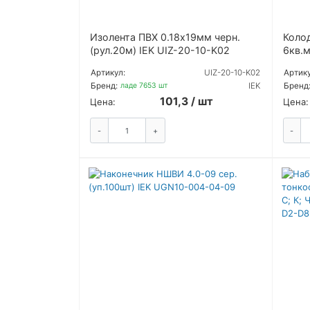
Изолента ПВХ 0.18х19мм черн.
Колод
(рул.20м) IEK UIZ-20-10-K02
6кв.м
Артикул:
UIZ-20-10-K02
Артику
Бренд:
IEK
Бренд
На складе 7653 шт
На с
101,3 / шт
Цена:
Цена:
-
+
-
ЗАКАЗАТЬ