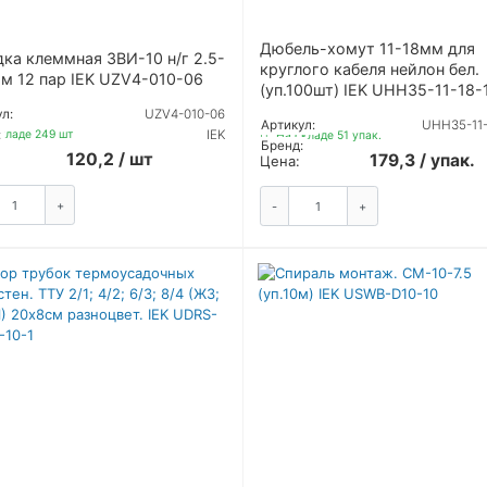
Дюбель-хомут 11-18мм для
ка клеммная ЗВИ-10 н/г 2.5-
круглого кабеля нейлон бел.
м 12 пар IEK UZV4-010-06
(уп.100шт) IEK UHH35-11-18-
л:
UZV4-010-06
Артикул:
UHH35-11-
:
IEK
кладе 249 шт
На складе 51 упак.
Бренд:
120,2 / шт
179,3 / упак.
Цена:
+
ЗАКАЗАТЬ
-
+
ЗАКАЗА