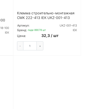
Клемма строительно-монтажная
СМК 222-413 IEK UKZ-001-413
100
Артикул:
UKZ-001-413
18-100
Бренд:
IEK
На складе 89078 шт
IEK
32,3 / шт
Цена:
-
+
ЗАКАЗАТЬ
ТЬ