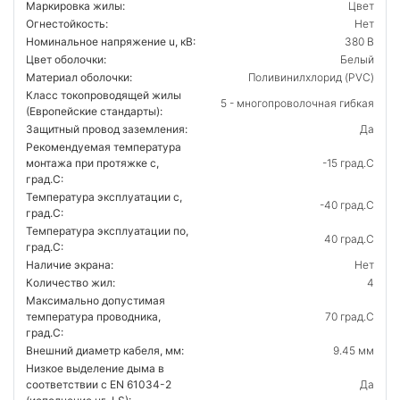
Маркировка жилы:
Цвет
Огнестойкость:
Нет
Номинальное напряжение u, кВ:
380 В
Цвет оболочки:
Белый
Материал оболочки:
Поливинилхлорид (PVC)
Класс токопроводящей жилы
5 - многопроволочная гибкая
(Европейские стандарты):
Защитный провод заземления:
Да
Рекомендуемая температура
монтажа при протяжке с,
-15 град.C
град.C:
Температура эксплуатации с,
-40 град.C
град.C:
Температура эксплуатации по,
40 град.C
град.C:
Наличие экрана:
Нет
Количество жил:
4
Максимально допустимая
температура проводника,
70 град.C
град.C:
Внешний диаметр кабеля, мм:
9.45 мм
Низкое выделение дыма в
соответствии с EN 61034-2
Да