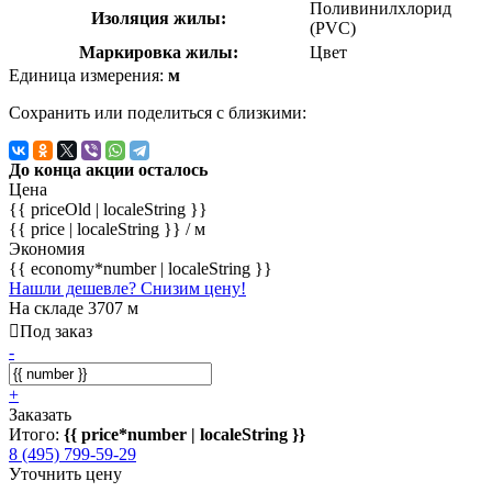
Поливинилхлорид
Изоляция жилы:
(PVC)
Маркировка жилы:
Цвет
Единица измерения:
м
Сохранить или поделиться с близкими:
До конца акции осталось
Цена
{{ priceOld | localeString }}
{{ price | localeString }}
/ м
Экономия
{{ economy*number | localeString }}
Нашли дешевле? Снизим цену!
На складе 3707 м
Под заказ
-
+
Заказать
Итого:
{{ price*number | localeString }}
8 (495) 799-59-29
Уточнить цену