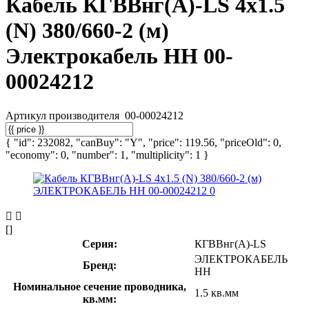
Кабель КГВВнг(А)-LS 4х1.5
(N) 380/660-2 (м)
Электрокабель НН 00-
00024212
Артикул производителя
00-00024212
{ "id": 232082, "canBuy": "Y", "price": 119.56, "priceOld": 0,
"economy": 0, "number": 1, "multiplicity": 1 }
[]
Серия:
КГВВнг(А)-LS
ЭЛЕКТРОКАБЕЛЬ
Бренд:
НН
Номинальное сечение проводника,
1.5 кв.мм
кв.мм: