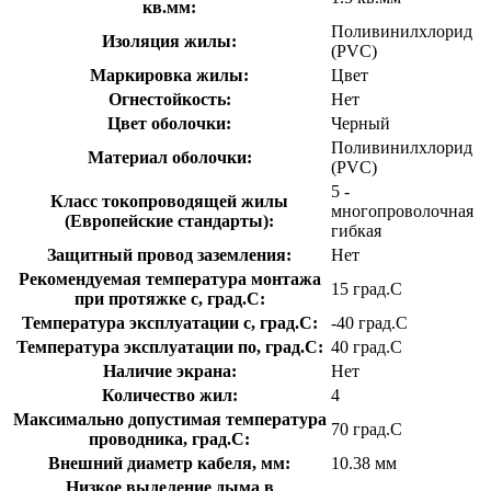
кв.мм:
Поливинилхлорид
Изоляция жилы:
(PVC)
Маркировка жилы:
Цвет
Огнестойкость:
Нет
Цвет оболочки:
Черный
Поливинилхлорид
Материал оболочки:
(PVC)
5 -
Класс токопроводящей жилы
многопроволочная
(Европейские стандарты):
гибкая
Защитный провод заземления:
Нет
Рекомендуемая температура монтажа
15 град.C
при протяжке с, град.C:
Температура эксплуатации с, град.C:
-40 град.C
Температура эксплуатации по, град.C:
40 град.C
Наличие экрана:
Нет
Количество жил:
4
Максимально допустимая температура
70 град.C
проводника, град.C:
Внешний диаметр кабеля, мм:
10.38 мм
Низкое выделение дыма в