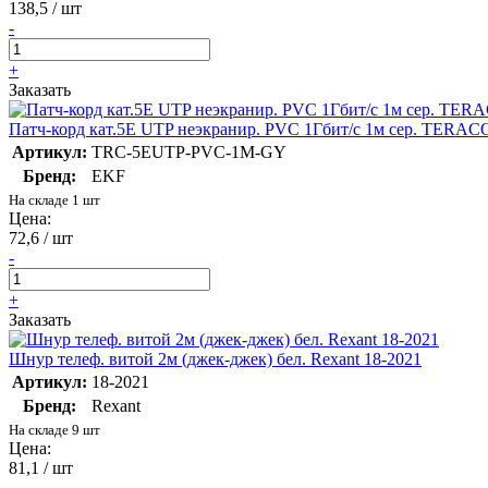
138,5 / шт
-
+
Заказать
Патч-корд кат.5E UTP неэкранир. PVC 1Гбит/с 1м сер. T
Артикул:
TRC-5EUTP-PVC-1M-GY
Бренд:
EKF
На складе 1 шт
Цена:
72,6 / шт
-
+
Заказать
Шнур телеф. витой 2м (джек-джек) бел. Rexant 18-2021
Артикул:
18-2021
Бренд:
Rexant
На складе 9 шт
Цена:
81,1 / шт
-