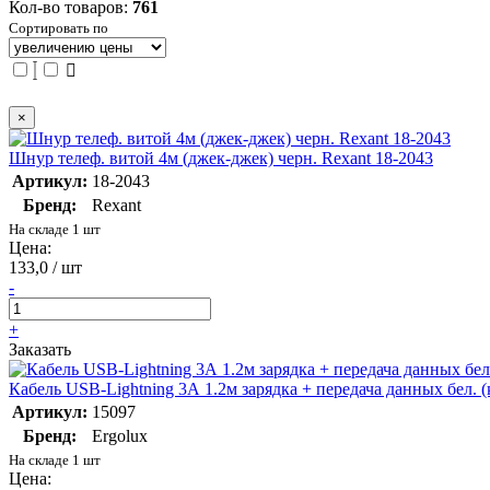
Кол-во товаров:
761
Сортировать по
×
Шнур телеф. витой 4м (джек-джек) черн. Rexant 18-2043
Артикул:
18-2043
Бренд:
Rexant
На складе 1 шт
Цена:
133,0 / шт
-
+
Заказать
Кабель USB-Lightning 3А 1.2м зарядка + передача данных бел
Артикул:
15097
Бренд:
Ergolux
На складе 1 шт
Цена: