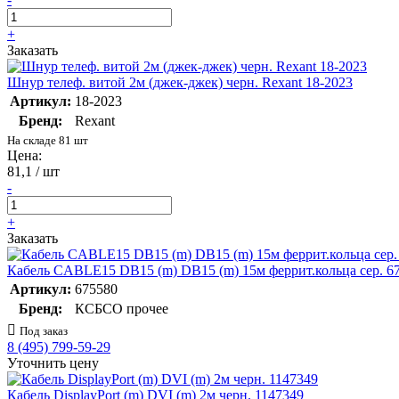
+
Заказать
Шнур телеф. витой 2м (джек-джек) черн. Rexant 18-2023
Артикул:
18-2023
Бренд:
Rexant
На складе 81 шт
Цена:
81,1 / шт
-
+
Заказать
Кабель CABLE15 DB15 (m) DB15 (m) 15м феррит.кольца сер. 6
Артикул:
675580
Бренд:
КСБСО прочее
Под заказ
8 (495) 799-59-29
Уточнить цену
Кабель DisplayPort (m) DVI (m) 2м черн. 1147349