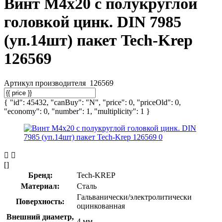
Винт М4х20 с полукруглой
головкой цинк. DIN 7985
(уп.14шт) пакет Tech-Krep
126569
Артикул производителя
126569
{ "id": 45432, "canBuy": "N", "price": 0, "priceOld": 0,
"economy": 0, "number": 1, "multiplicity": 1 }
[]
Бренд:
Tech-KREP
Материал:
Сталь
Гальванически/электролитически
Поверхность:
оцинкованная
Внешний диаметр,
4 мм