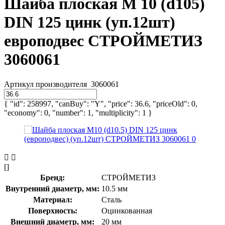
Шайба плоская М 10 (d105)
DIN 125 цинк (уп.12шт)
европодвес СТРОЙМЕТИЗ
3060061
Артикул производителя
3060061
{ "id": 258997, "canBuy": "Y", "price": 36.6, "priceOld": 0,
"economy": 0, "number": 1, "multiplicity": 1 }
[]
Бренд:
СТРОЙМЕТИЗ
Внутренний диаметр, мм:
10.5 мм
Материал:
Сталь
Поверхность:
Оцинкованная
Внешний диаметр, мм:
20 мм