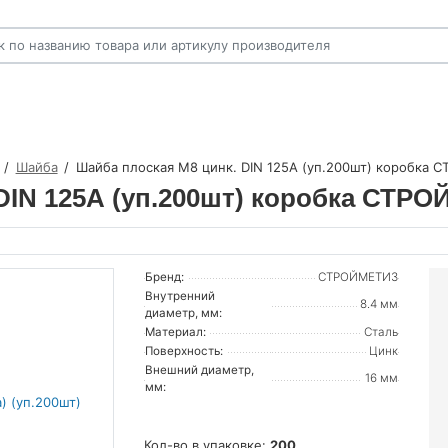
Шайба
Шайба плоская М8 цинк. DIN 125А (уп.200шт) коробк
 DIN 125А (уп.200шт) коробка СТ
Бренд:
СТРОЙМЕТИЗ
Внутренний
8.4 мм
диаметр, мм:
Материал:
Сталь
Поверхность:
Цинк
Внешний диаметр,
16 мм
мм:
Кол-во в упаковке:
200