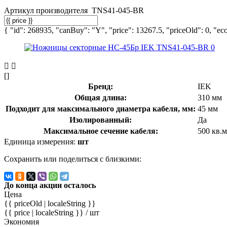
Артикул производителя
TNS41-045-BR
{ "id": 268935, "canBuy": "Y", "price": 13267.5, "priceOld": 0, "eco
[]
Бренд:
IEK
Общая длина:
310 мм
Подходит для максимального диаметра кабеля, мм:
45 мм
Изолированный:
Да
Максимальное сечение кабеля:
500 кв.
Единица измерения:
шт
Сохранить или поделиться с близкими:
До конца акции осталось
Цена
{{ priceOld | localeString }}
{{ price | localeString }}
/ шт
Экономия