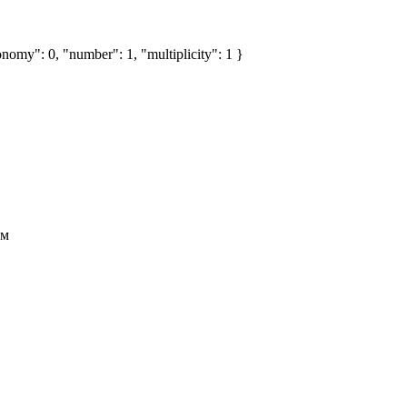
nomy": 0, "number": 1, "multiplicity": 1 }
мм