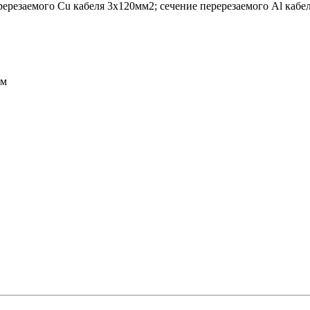
ререзаемого Cu кабеля 3х120мм2; сечение перерезаемого Al кабе
мм