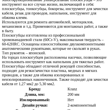
инструмент на все случаи жизни, включающий в себя:
плоскогубцы, тонкогубцы, бокорезы, инструмент для зачистки
кабеля, резак для проводов, напильник, инструмент для
обжима клемм.
Используются для ремонта автомобилей, мотоциклов,
механизмов и т.д. Применяются для монтажных работ, а также
в быту.
Плоскогубцы изготовлены из профессиональной
хромованадиевой стали (60Cr-V), максимальная твердость –
60-62HRC. Оснащены износостойкими двухкомпонентными
анатомическими рукоятками, которые не скользят в руках.
Тип рукояток – японский.
На торцах плоскогубцев расположены насечки, позволяющие
использовать инструмент как напильник для тяжелых работ.
Плоскогубцы обладают отличной режущей способностью,
подходят для резки/зачистки пластика, медных и мягких
проводов, а также для обжима изолированных и
неизолированных наконечников. Также подходят для зачистки
кабеля от 1,27 мм2 до 5,30 мм2.
Бренд:
Kranz
Длина, мм:
200 мм
Изолированный:
Нет
Дизайн ручки:
2-компонентный