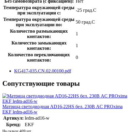
Без самовозврата (с фиксацией):
Нет
Температура окружающей среды
-25 град.C
при эксплуатации с:
Температура окружающей cреды
50 град.C
при эксплуатации по:
Количество размыкающих
1
контактов:
Количество замыкающих
1
контактов:
Количество переключающих
0
контактов:
KG417-035.CN.02.00100.pdf
Сопутствующие товары
Матрица светодиодная AD16-22HS бел. 230В AC PROxima
EKF ledm-ad16-w
Артикул:
ledm-ad16-w
Бренд:
EKF
На складе 409 шт