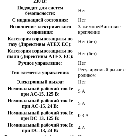
230 В:
Подходит для систем
Нет
безопасности:
С индикацией состояния:
Нет
Исполнение электрического
Зажимное/Винтовое
соединения:
крепление
Категория взрывозащиты по
Нет (без)
газу (Директивы ATEX ЕС):
Категория взрывозащиты по
Нет (без)
пыли (Директивы ATEX ЕС):
Ручное управление:
Нет
Регулируемый рычаг с
Тип элемента управления:
роликом
Электронный выход:
Нет
Номинальный рабочий ток Ie
5 А
при AC-15, 125 В:
Номинальный рабочий ток Ie
5 А
при AC-15, 24 В:
Номинальный рабочий ток Ie
0.3 А
при DC-13, 125 В:
Номинальный рабочий ток Ie
4 А
при DC-13, 24 В: