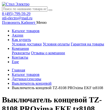
8 (495) 799-59-29
stil-electro@mail.ru
Позвонить
Кабинет
Меню
Каталог товаров
Акции
Как купить
Условия доставки
Условия оплаты
Гарантия на товары
Компания
Реквизиты
Отзывы о компании
Контакты
Еще
Главная
Каталог товаров
Датчики/сенсоры
Выключатель концевой
Выключатель концевой TZ-8108 PROxima EKF tz8108
Выключатель концевой TZ-
8108 PROxima EKF tz8108