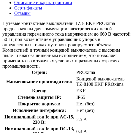
Описание и характеристики
Сертификаты
Отзывы
Путевые контактные выключатели TZ-8 EKF PROxima
предназначены для коммутации электрических цепей
управления переменного тока напряжением до 660 В частотой
50 Гц под воздействием управляющих упоров в
определенных точках пути контролируемого объекта.
Компактный и точный концевой выключатель с высоким
пыле- и влагозащищенным исполнением, что позволяет
применять его в тяжелых условиях в различных отраслях
промышленности.
Серия:
PROxima
Концевой выключатель
Наименование производителя:
TZ-8108 EKF PROxima
Бренд:
EKF
Степень защиты IP:
IP65
Покрытие корпуса:
Нет (без)
Исполнение интерфейса:
Нет (без)
Номинальный ток Ie при AC-15,
2.5 А
230 В:
Номинальный ток Ie при DC-13,
0.3 А