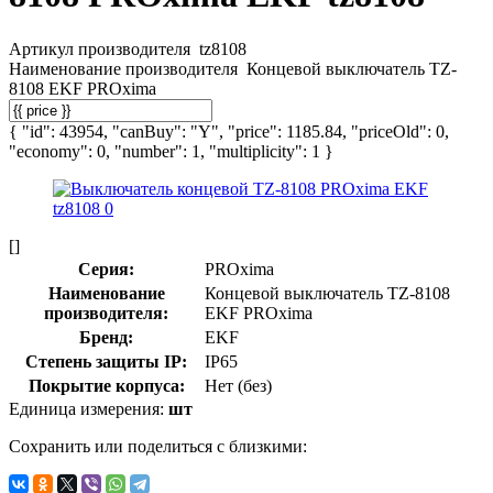
Артикул производителя
tz8108
Наименование производителя
Концевой выключатель TZ-
8108 EKF PROxima
{ "id": 43954, "canBuy": "Y", "price": 1185.84, "priceOld": 0,
"economy": 0, "number": 1, "multiplicity": 1 }
[]
Серия:
PROxima
Наименование
Концевой выключатель TZ-8108
производителя:
EKF PROxima
Бренд:
EKF
Степень защиты IP:
IP65
Покрытие корпуса:
Нет (без)
Единица измерения:
шт
Сохранить или поделиться с близкими: