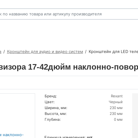
а
Кронштейн для аудио и видео систем
Кронштейн для LED тел
визора 17-42дюйм наклонно-повор
Бренд:
Rexant
Цвет:
Черный
Ширина, мм:
230 мм
Высота, мм:
230 мм
Глубина:
0 мм
Единица измерения:
шт