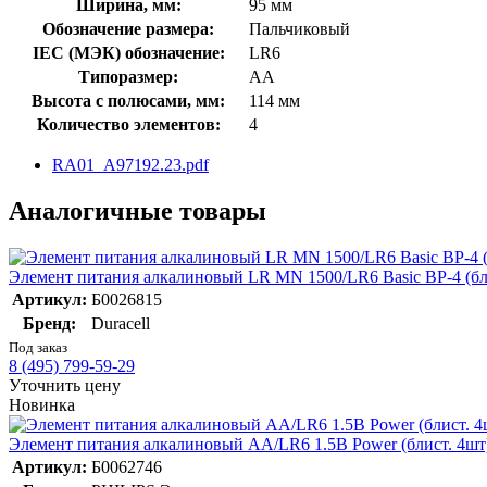
Ширина, мм:
95 мм
Обозначение размера:
Пальчиковый
IEC (МЭК) обозначение:
LR6
Типоразмер:
AA
Высота с полюсами, мм:
114 мм
Количество элементов:
4
RA01_A97192.23.pdf
Аналогичные товары
Элемент питания алкалиновый LR MN 1500/LR6 Basic BP-4 (бли
Артикул:
Б0026815
Бренд:
Duracell
Под заказ
8 (495) 799-59-29
Уточнить цену
Новинка
Элемент питания алкалиновый AA/LR6 1.5В Power (блист. 4шт)
Артикул:
Б0062746