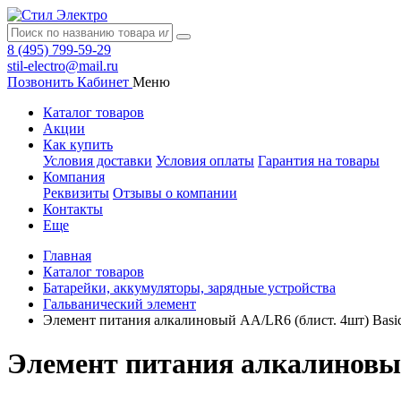
8 (495) 799-59-29
stil-electro@mail.ru
Позвонить
Кабинет
Меню
Каталог товаров
Акции
Как купить
Условия доставки
Условия оплаты
Гарантия на товары
Компания
Реквизиты
Отзывы о компании
Контакты
Еще
Главная
Каталог товаров
Батарейки, аккумуляторы, зарядные устройства
Гальванический элемент
Элемент питания алкалиновый AA/LR6 (блист. 4шт) Basic 
Элемент питания алкалиновый 